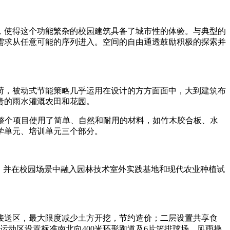
，使得这个功能繁杂的校园建筑具备了城市性的体验。与典型的
需求从任意可能的序列进入。空间的自由通透鼓励积极的探索并
荷，被动式节能策略几乎运用在设计的方方面面中，大到建筑布
贵的雨水灌溉农田和花园。
整个项目使用了简单、自然和耐用的材料，如竹木胶合板、水
学单元、培训单元三个部分。
；并在校园场景中融入园林技术室外实践基地和现代农业种植试
。
接送区，最大限度减少土方开挖，节约造价；二层设置共享食
运动区设置标准南北向400米环形跑道及6片篮排球场，风雨操