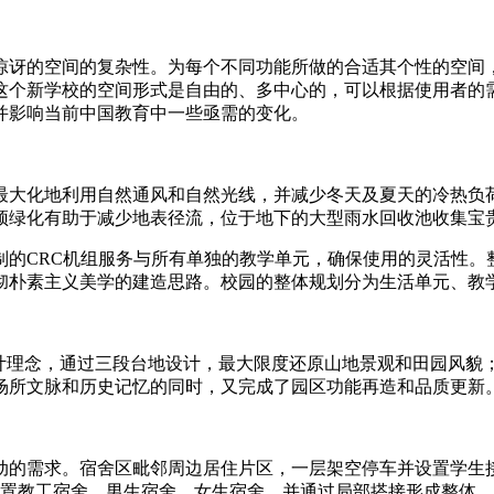
惊讶的空间的复杂性。为每个不同功能所做的合适其个性的空间
这个新学校的空间形式是自由的、多中心的，可以根据使用者的
并影响当前中国教育中一些亟需的变化。
最大化地利用自然通风和自然光线，并减少冬天及夏天的冷热负
顶绿化有助于减少地表径流，位于地下的大型雨水回收池收集宝
制的CRC机组服务与所有单独的教学单元，确保使用的灵活性。
彻朴素主义美学的建造思路。校园的整体规划分为生活单元、教
设计理念，通过三段台地设计，最大限度还原山地景观和田园风貌
场所文脉和历史记忆的同时，又完成了园区功能再造和品质更新
动的需求。宿舍区毗邻周边居住片区，一层架空停车并设置学生
立设置教工宿舍、男生宿舍、女生宿舍，并通过局部搭接形成整体。