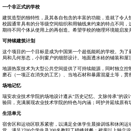
一个非正式的学校
建筑造型的独特性，及其各自包含的丰富的功能，造就了令人
校园通常具有的分等级空间组织和用轴线来约束的特点不同，
期待不同个体从使用上的再创造。希望学校的物理环境能启发
可持续建筑计划
这个项目的一个目标是成为中国第一个超低能耗的学校。为了
局和几何形态，小到窗户的细部设计。地面透水砖的铺装和屋
地源热泵技术为大型公共空间提供了可持续能源，同时独立控
磨石（一项正在消失的工艺）、当地石材和暴露混凝土等，贯
场地记忆
瑞安农业技术学院的场地设计遵从“历史记忆、文脉传承”的
验田，充满展现农业技术学院的特色与内涵；呵护并延续原有
生活单元
宿舍区和运动区联系紧密，以满足全体学生晨操训练和休闲运
堂，满足2700个学生及200名教职工错峰就餐；裙房以上独