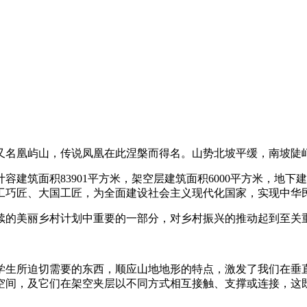
又名凰屿山，传说凤凰在此涅槃而得名。山势北坡平缓，南坡陡
地上计容建筑面积83901平方米，架空层建筑面积6000平方米，地
工巧匠、大国工匠，为全面建设社会主义现代化国家，实现中华
续的美丽乡村计划中重要的一部分，对乡村振兴的推动起到至关
学生所迫切需要的东西，顺应山地地形的特点，激发了我们在垂
空间，及它们在架空夹层以不同方式相互接触、支撑或连接，这