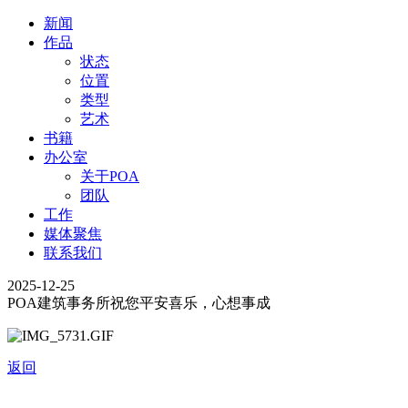
新闻
作品
状态
位置
类型
艺术
书籍
办公室
关于POA
团队
工作
媒体聚焦
联系我们
2025-12-25
POA建筑事务所祝您平安喜乐，心想事成
返回